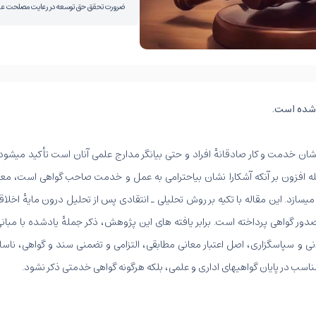
ضرورت تحقق حق توسعه در رعایت مصلحت ع
شده است.
 نشان خدمت و کار صادقانۀ افراد و حتی بیانگر مدارج علمی آنان است تأکید می­شود
ه افزون بر آنکه آشکارا نشان بی­احترامی به عمل و خدمت صاحب گواهی است، معن
ازد. این مقاله با تکیه بر روش تحلیلی ـ انتقادی پس از تحلیل درون مایۀ اخلاق
دور گواهی پرداخته است. برابر یافته های این پژوهش، ذکر جملۀ یادشده با مبان
و سپاسگزاری، اصل اعتبار معانی مطابقی، التزامی و تضمنی سند و گواهی، ناسازگ
ناسب در پایان گواهی­های اداری و علمی، بلکه هرگونه گواهی خدمتی ذکر نشود.