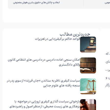
مومی
ابعاد و چالش های حقوق بشری هوش مصنوعی
جدیدترین مطالب
قواعد حاکم بر کیفرزدایی در تعزیرات
ادامه مطلب
 که
امکان سنجی اعاده دادرسی در دادرسی های انتظامی کانون
ای
وکلای دادگستری
ی ـ
ادامه مطلب
ی و
سیاست کیفری ناظر به ستاندن «جان فرزند» از سوی پدر در
ار
سنجه یافته های علوم جنایی
ادامه مطلب
بازخوانی سیاست گذاری کیفری اروپایی در مواجهه با
بزهکاری های زیست محیطی؛ از منظر اصول و راهبردهای