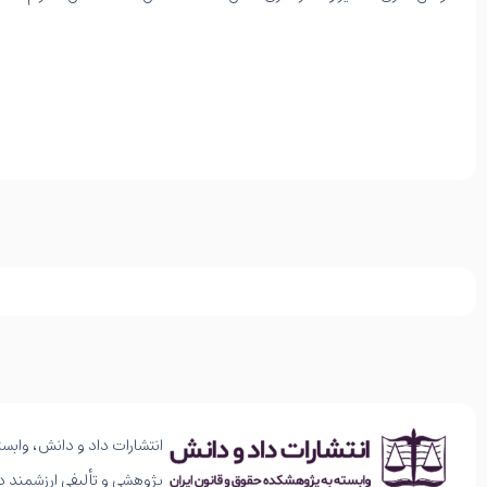
انتشارات داد و دانش، وابست
پژوهشی و تألیفی ارزشمند د