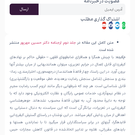
عضویت در خبرنامه
ارسال
اشتراک گذاری مطلب
متن کامل این مقاله در
جلد دوم ارجنامه دکتر حسین مهرپور
منتشر
شده است.
چکیده:
با چینش هم­گرا و هم­افزای ضابطه­های فقهی – حقوقی حاکم بر نهادهای
کیفرزدای قابل اِعمال در جرایم تعزیری، می­توان همانندی­هایی از میان بیشتر آنها
برون آورد. در این راستا، چهار قاعدۀ همانندسازِ درجه­محوری، اختیارمندی، زما­ن­
بندی و سنجش (شامل سنجش رضایت­ بزه­دیده، خطر، موقعیت و بازگشت­پذیری)
قابل شناسایی است. هر چند که شرط­هایی دیگر مانند لزوم کسب رضایت مجرم
در نظام نیمه­آزادی، خدمات عمومی رایگان و نظارت الکترونیکی وجود دارد که با
توجه به دایرۀ محدود آن، به عنوان قاعدۀ محسوب نشده­اند. جوهره­شناسیِ
کیفرزدایی در تعزیرات، بیان­گر آن است که این سیاست، به دنبال دستیابی به
اهدافی از میان زدایش کیفر می­باشد. در این نوشتار، در راستای گسترش کیفرزداییِ
فایده­گرا، آینه­ای در برابر سیاست­گذاران قرار می­گیرد تا با نمایاندن هست­ها و
بایدهای مقرراتی، علاوه بر تدابیر اتخاذشده در قانون کاهش مجازات حبس