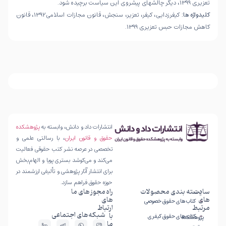
تعزیری 1399، دیگر چالش­های پیش­روی این سیاست برچیده شود.
کلیدواژه ها:
کیفرزدایی، کیفر، تعزیر، سنجش، قانون مجازات اسلامی1392، قانون
کاهش مجازات حبس تعزیری 1399.
انتشارات داد و دانش، وابسته به
پژوهشکده
حقوق و قانون ایران
، با رسالتی علمی و
تخصصی در عرصه نشر کتب حقوقی فعالیت
می‌کند و می‌کوشد بستری پویا و الهام‌بخش
برای انتشار آثار پژوهشی و تألیفی ارزشمند در
حوزه حقوق فراهم سازد.
سایت
دسته بندی محصولات
راه
مجوز های ما
های
های
کتاب های حقوق خصوصی
مرتبط
ارتباط
شبکه‌های اجتماعی
با
کتاب های حقوق کیفری
پژوهشکده
ما