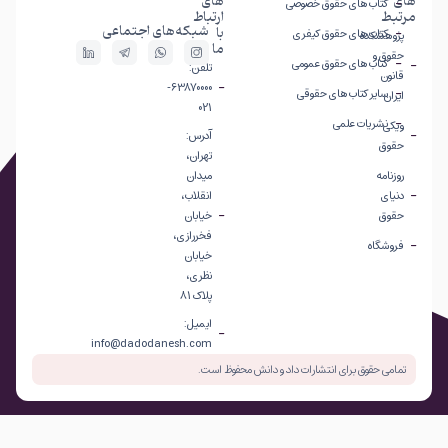
های
های
کتاب های حقوق خصوصی
مرتبط
ارتباط
شبکه‌های اجتماعی
با
کتاب های حقوق کیفری
پژوهشکده
ما
حقوق و
کتاب های حقوق عمومی
تلفن:
قانون
63870000-
سایر کتاب های حقوقی
ایران
021
نشریات علمی
ویکی
آدرس:
حقوق
تهران،
روزنامه
میدان
دنیای
انقلاب،
حقوق
خیابان
فخررازی،
فروشگاه
خیابان
نظری،
پلاک 81
ایمیل:
info@dadodanesh.com
تمامی حقوق برای انتشارات داد و دانش محفوظ است.