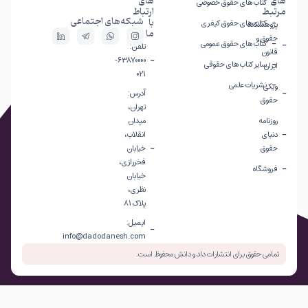
های
های
کتاب های حقوق خصوصی
مرتبط
ارتباط
شبکه‌های اجتماعی
با
کتاب های حقوق کیفری
پژوهشکده
ما
حقوق و
کتاب های حقوق عمومی
تلفن:
قانون
63870000-
سایر کتاب های حقوقی
ایران
021
نشریات علمی
ویکی
آدرس:
حقوق
تهران،
روزنامه
میدان
دنیای
انقلاب،
حقوق
خیابان
فخررازی،
فروشگاه
خیابان
نظری،
پلاک 81
ایمیل:
info@dadodanesh.com
تمامی حقوق برای انتشارات داد و دانش محفوظ است.