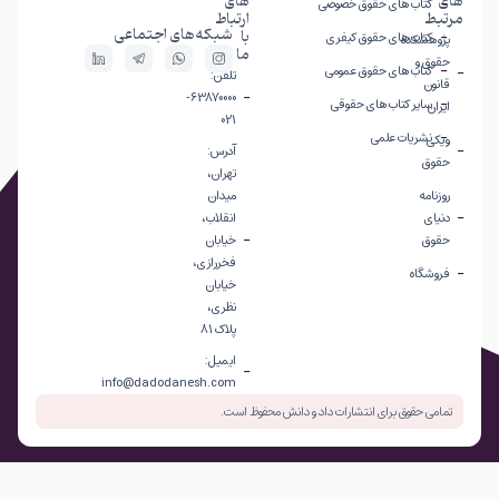
های
های
کتاب های حقوق خصوصی
مرتبط
ارتباط
شبکه‌های اجتماعی
با
کتاب های حقوق کیفری
پژوهشکده
ما
حقوق و
کتاب های حقوق عمومی
تلفن:
قانون
63870000-
سایر کتاب های حقوقی
ایران
021
نشریات علمی
ویکی
آدرس:
حقوق
تهران،
روزنامه
میدان
دنیای
انقلاب،
حقوق
خیابان
فخررازی،
فروشگاه
خیابان
نظری،
پلاک 81
ایمیل:
info@dadodanesh.com
تمامی حقوق برای انتشارات داد و دانش محفوظ است.