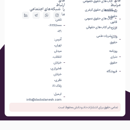
های
های
کتاب های حقوق خصوصی
مرتبط
ارتباط
شبکه‌های اجتماعی
با
کتاب های حقوق کیفری
پژوهشکده
ما
حقوق و
کتاب های حقوق عمومی
تلفن:
قانون
63870000-
سایر کتاب های حقوقی
ایران
021
نشریات علمی
ویکی
آدرس:
حقوق
تهران،
روزنامه
میدان
دنیای
انقلاب،
حقوق
خیابان
فخررازی،
فروشگاه
خیابان
نظری،
پلاک 81
ایمیل:
info@dadodanesh.com
تمامی حقوق برای انتشارات داد و دانش محفوظ است.