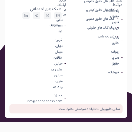
های
های
کتاب های حقوق خصوصی
مرتبط
ارتباط
شبکه‌های اجتماعی
با
کتاب های حقوق کیفری
پژوهشکده
ما
حقوق و
کتاب های حقوق عمومی
تلفن:
قانون
63870000-
سایر کتاب های حقوقی
ایران
021
نشریات علمی
ویکی
آدرس:
حقوق
تهران،
روزنامه
میدان
دنیای
انقلاب،
حقوق
خیابان
فخررازی،
فروشگاه
خیابان
نظری،
پلاک 81
ایمیل:
info@dadodanesh.com
تمامی حقوق برای انتشارات داد و دانش محفوظ است.