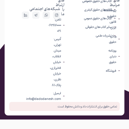
های
های
کتاب های حقوق خصوصی
مرتبط
ارتباط
شبکه‌های اجتماعی
با
کتاب های حقوق کیفری
پژوهشکده
ما
حقوق و
کتاب های حقوق عمومی
تلفن:
قانون
63870000-
سایر کتاب های حقوقی
ایران
021
نشریات علمی
ویکی
آدرس:
حقوق
تهران،
روزنامه
میدان
دنیای
انقلاب،
حقوق
خیابان
فخررازی،
فروشگاه
خیابان
نظری،
پلاک 81
ایمیل:
info@dadodanesh.com
تمامی حقوق برای انتشارات داد و دانش محفوظ است.