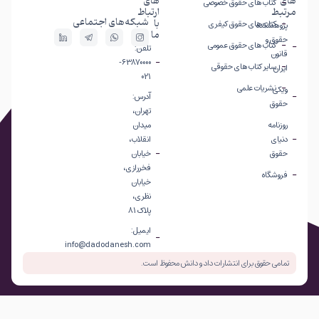
های
های
کتاب های حقوق خصوصی
مرتبط
ارتباط
شبکه‌های اجتماعی
با
کتاب های حقوق کیفری
پژوهشکده
ما
حقوق و
کتاب های حقوق عمومی
تلفن:
قانون
63870000-
سایر کتاب های حقوقی
ایران
021
نشریات علمی
ویکی
آدرس:
حقوق
تهران،
روزنامه
میدان
دنیای
انقلاب،
حقوق
خیابان
فخررازی،
فروشگاه
خیابان
نظری،
پلاک 81
ایمیل:
info@dadodanesh.com
تمامی حقوق برای انتشارات داد و دانش محفوظ است.