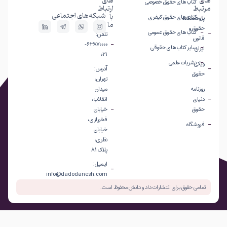
های
های
کتاب های حقوق خصوصی
مرتبط
ارتباط
شبکه‌های اجتماعی
با
کتاب های حقوق کیفری
پژوهشکده
ما
حقوق و
کتاب های حقوق عمومی
تلفن:
قانون
63870000-
سایر کتاب های حقوقی
ایران
021
نشریات علمی
ویکی
آدرس:
حقوق
تهران،
روزنامه
میدان
دنیای
انقلاب،
حقوق
خیابان
فخررازی،
فروشگاه
خیابان
نظری،
پلاک 81
ایمیل:
info@dadodanesh.com
تمامی حقوق برای انتشارات داد و دانش محفوظ است.