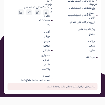
های
های
کتاب های حقوق خصوصی
مرتبط
ارتباط
شبکه‌های اجتماعی
با
کتاب های حقوق کیفری
پژوهشکده
ما
حقوق و
کتاب های حقوق عمومی
تلفن:
قانون
63870000-
سایر کتاب های حقوقی
ایران
021
نشریات علمی
ویکی
آدرس:
حقوق
تهران،
روزنامه
میدان
دنیای
انقلاب،
حقوق
خیابان
فخررازی،
فروشگاه
خیابان
نظری،
پلاک 81
ایمیل:
info@dadodanesh.com
تمامی حقوق برای انتشارات داد و دانش محفوظ است.