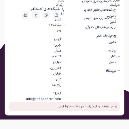
های
های
کتاب های حقوق خصوصی
مرتبط
ارتباط
شبکه‌های اجتماعی
با
کتاب های حقوق کیفری
پژوهشکده
ما
حقوق و
کتاب های حقوق عمومی
تلفن:
قانون
63870000-
سایر کتاب های حقوقی
ایران
021
نشریات علمی
ویکی
آدرس:
حقوق
تهران،
روزنامه
میدان
دنیای
انقلاب،
حقوق
خیابان
فخررازی،
فروشگاه
خیابان
نظری،
پلاک 81
ایمیل:
info@dadodanesh.com
تمامی حقوق برای انتشارات داد و دانش محفوظ است.