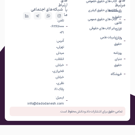
های
های
کتاب های حقوق خصوصی
مرتبط
ارتباط
شبکه‌های اجتماعی
با
کتاب های حقوق کیفری
پژوهشکده
ما
حقوق و
کتاب های حقوق عمومی
تلفن:
قانون
63870000-
سایر کتاب های حقوقی
ایران
021
نشریات علمی
ویکی
آدرس:
حقوق
تهران،
روزنامه
میدان
دنیای
انقلاب،
حقوق
خیابان
فخررازی،
فروشگاه
خیابان
نظری،
پلاک 81
ایمیل:
info@dadodanesh.com
تمامی حقوق برای انتشارات داد و دانش محفوظ است.