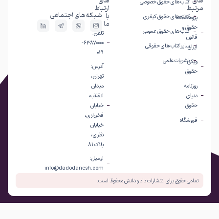
های
های
کتاب های حقوق خصوصی
مرتبط
ارتباط
شبکه‌های اجتماعی
با
کتاب های حقوق کیفری
پژوهشکده
ما
حقوق و
کتاب های حقوق عمومی
تلفن:
قانون
63870000-
سایر کتاب های حقوقی
ایران
021
نشریات علمی
ویکی
آدرس:
حقوق
تهران،
روزنامه
میدان
دنیای
انقلاب،
حقوق
خیابان
فخررازی،
فروشگاه
خیابان
نظری،
پلاک 81
ایمیل:
info@dadodanesh.com
تمامی حقوق برای انتشارات داد و دانش محفوظ است.