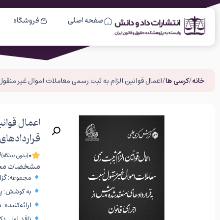
صفحه اصلی
فروشگاه
خانه
/
کرسی ها
/ اعمال قوانین الزام به ثبت رسمی معاملات اموال غیر منقو
اعمال قوان
قراردادهای
0
(بدون دیدگاه)
مشخصات مح
مجموعه: گزار
به کوشش: پژ
ارائه‌کننده:
ناقد اول: د