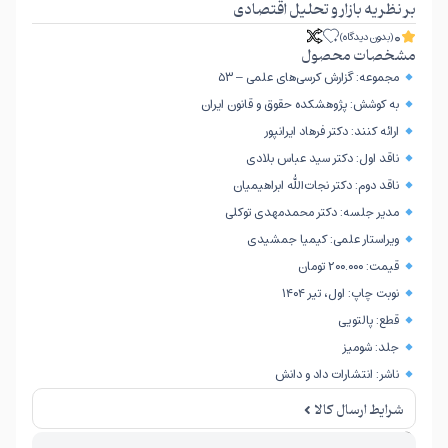
بر نظریه بازار و تحلیل اقتصادی
0
(بدون دیدگاه)
مشخصات محصول
مجموعه: گزارش کرسی‌های علمی – ۵۳
به کوشش: پژوهشکده حقوق و قانون ایران
ارائه کنند: دکتر فرهاد ایرانپور
ناقد اول: دکتر سید عباس بلادی
ناقد دوم: دکتر نجات‌الله ابراهیمیان
مدیر جلسه: دکتر محمدمهدی توکلی
ویراستار علمی: کیمیا جمشیدی
قیمت: ۲۰۰.۰۰۰ تومان
نوبت چاپ: اول، تیر ۱۴۰۴
قطع: پالتویی
جلد: شومیز
ناشر: انتشارات داد و دانش
شرایط ارسال کالا
امکان برگشت کالا تنها در صورتی مورد قبول است که پلمب کالا باز نشده باشد.