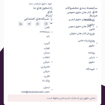
حوزه حقوق فراهم سازد.
سایت
دسته بندی محصولات
راه
مجوز های ما
های
های
کتاب های حقوق خصوصی
مرتبط
ارتباط
شبکه‌های اجتماعی
با
کتاب های حقوق کیفری
پژوهشکده
ما
حقوق و
کتاب های حقوق عمومی
تلفن:
قانون
63870000-
سایر کتاب های حقوقی
ایران
021
نشریات علمی
ویکی
آدرس:
حقوق
تهران،
روزنامه
میدان
دنیای
انقلاب،
حقوق
خیابان
فخررازی،
فروشگاه
خیابان
نظری،
پلاک 81
ایمیل:
info@dadodanesh.com
تمامی حقوق برای انتشارات داد و دانش محفوظ است.