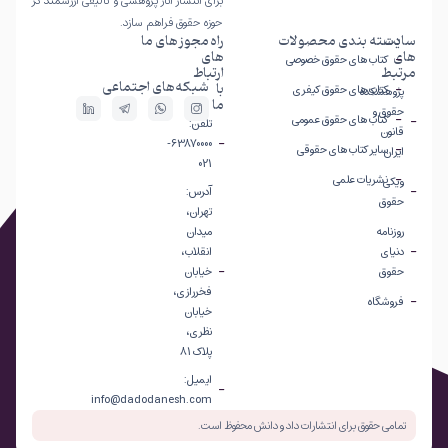
برای انتشار آثار پژوهشی و تألیفی ارزشمند در
حوزه حقوق فراهم سازد.
سایت
دسته بندی محصولات
راه
مجوز های ما
های
های
کتاب های حقوق خصوصی
مرتبط
ارتباط
شبکه‌های اجتماعی
با
کتاب های حقوق کیفری
پژوهشکده
ما
حقوق و
کتاب های حقوق عمومی
تلفن:
قانون
63870000-
سایر کتاب های حقوقی
ایران
021
نشریات علمی
ویکی
آدرس:
حقوق
تهران،
روزنامه
میدان
دنیای
انقلاب،
حقوق
خیابان
فخررازی،
فروشگاه
خیابان
نظری،
پلاک 81
ایمیل:
info@dadodanesh.com
تمامی حقوق برای انتشارات داد و دانش محفوظ است.