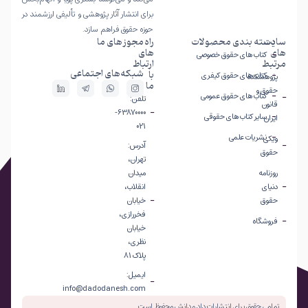
برای انتشار آثار پژوهشی و تألیفی ارزشمند در
حوزه حقوق فراهم سازد.
سایت
دسته بندی محصولات
راه
مجوز های ما
های
های
کتاب های حقوق خصوصی
مرتبط
ارتباط
شبکه‌های اجتماعی
با
کتاب های حقوق کیفری
پژوهشکده
ما
حقوق و
کتاب های حقوق عمومی
تلفن:
قانون
63870000-
سایر کتاب های حقوقی
ایران
021
نشریات علمی
ویکی
آدرس:
حقوق
تهران،
روزنامه
میدان
دنیای
انقلاب،
حقوق
خیابان
فخررازی،
فروشگاه
خیابان
نظری،
پلاک 81
ایمیل:
info@dadodanesh.com
تمامی حقوق برای انتشارات داد و دانش محفوظ است.