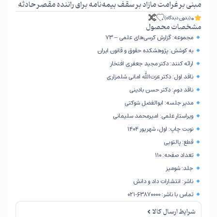
مبنی بر غرامت مازاد بر سقف بیمه‌نامه برای راننده مقصر حادثه
0
(بدون دیدگاه)
مشخصات محصول
مجموعه: گزارش کرسی‌های علمی – ۷۳
به کوشش: پژوهشکده حقوق و قانون ایران
ارائه کنند: دکتر مجید جعفری افتخار
ناقد اول: دکتر عزت‌الله امانی شلمزاری
ناقد دوم: دکتر حسن بادینی
مدیر جلسه: ابوالفضل شوکتی
ویراستار علمی: امیرمحمد سلیمانی
نوبت چاپ: اول، شهریور ۱۴۰۴
قطع: پالتویی
تعداد صفحه: ۱۱۰
جلد: شومیز
ناشر: انتشارات داد و دانش
تماس با ناشر: ۶۳۸۷۰۰۰۰-۰۲۱
شرایط ارسال کالا