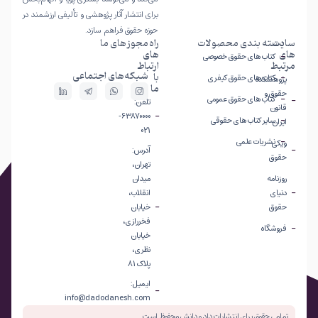
برای انتشار آثار پژوهشی و تألیفی ارزشمند در
حوزه حقوق فراهم سازد.
سایت
دسته بندی محصولات
راه
مجوز های ما
های
های
کتاب های حقوق خصوصی
مرتبط
ارتباط
شبکه‌های اجتماعی
با
کتاب های حقوق کیفری
پژوهشکده
ما
حقوق و
کتاب های حقوق عمومی
تلفن:
قانون
63870000-
سایر کتاب های حقوقی
ایران
021
نشریات علمی
ویکی
آدرس:
حقوق
تهران،
روزنامه
میدان
دنیای
انقلاب،
حقوق
خیابان
فخررازی،
فروشگاه
خیابان
نظری،
پلاک 81
ایمیل:
info@dadodanesh.com
تمامی حقوق برای انتشارات داد و دانش محفوظ است.