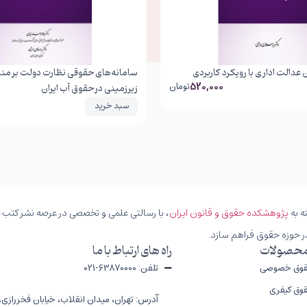
عدالت اداری با رویکرد کاربردی
سامانه‌های حقوقی نظارت دولت بر منا
520,000
تومان
زیرزمینی در حقوق آب ایران
سبد خرید
ه به
پژوهشکده حقوق و قانون ایران
، با رسالتی علمی و تخصصی در عرصه نشر کتب حق
ر حوزه حقوق فراهم سازد.
محصولات
راه های ارتباط با ما
قوق خصوصی
تلفن: 63870000-021
وق کیفری
آدرس: تهران، میدان انقلاب، خیابان فخررازی،