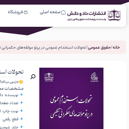
صفحه اصلی
فروشگاه
خانه
/
حقوق عمومی
/ تحولات استخدام عمومی در پرتو مولفه‌های حکمرانی 
تحولات است
0
(بدون دیدگاه)
مشخصات مح
نویسنده: دک
تعداد صفحات: 
نوبت چاپ: اول 
قطع: رقعی
جلد: شومیز