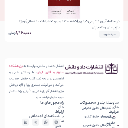
درسنامه آیین دادرسی کیفری (کشف، تعقیب و تحقیقات مقدماتی) ویژه
بازپرسان و دادیاران
1,940,000
تومان
سبد خرید
انتشارات داد و دانش، وابسته به
پژوهشکده
حقوق و قانون ایران
، با رسالتی علمی و
تخصصی در عرصه نشر کتب حقوقی فعالیت
می‌کند و می‌کوشد بستری پویا و الهام‌بخش
برای انتشار آثار پژوهشی و تألیفی ارزشمند در
حوزه حقوق فراهم سازد.
سایت
دسته بندی محصولات
راه
مجوز های ما
های
های
کتاب های حقوق خصوصی
مرتبط
ارتباط
شبکه‌های اجتماعی
با
کتاب های حقوق کیفری
پژوهشکده
ما
حقوق و
کتاب های حقوق عمومی
تلفن: