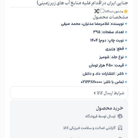
جنایی ایران در اقدام علیه منابع آب های زیر زمینی)
0
(بدون دیدگاه)
مشخصات محصول
نویسنده: غلامرمضا مدنیان، محمد صیفی
تعداد صفحات: 395
نوبت چاپ: دوم| 1404
قطع: وزیری
نوع جلد:
شومیز
قیمت: 450 هزار تومان
ناشر :
انتشارات داد و دانش
تماس با ناشر: 02163870000
شرایط ارسال کالا
امکان برگشت کالا تنها در صورتی مورد قبول است که پلمب کالا باز نشده باشد.
خرید محصول
ارسال توسط فروشگاه
گارانتی اصالت و سلامت فیزیکی کالا