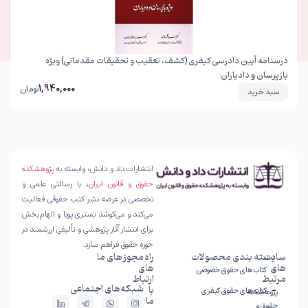
درسنامه آیین دادرسی کیفری (کشف، تعقیب و تحقیقات مقدماتی) ویژه
بازپرسان و دادیاران
1,940,000
تومان
سبد خرید
انتشارات داد و دانش، وابسته به
پژوهشکده
حقوق و قانون ایران
، با رسالتی علمی و
تخصصی در عرصه نشر کتب حقوقی فعالیت
می‌کند و می‌کوشد بستری پویا و الهام‌بخش
برای انتشار آثار پژوهشی و تألیفی ارزشمند در
حوزه حقوق فراهم سازد.
سایت
دسته بندی محصولات
راه
مجوز های ما
های
های
کتاب های حقوق خصوصی
مرتبط
ارتباط
شبکه‌های اجتماعی
با
کتاب های حقوق کیفری
پژوهشکده
ما
حقوق و