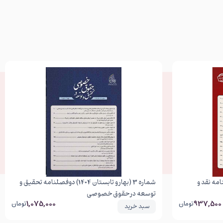
ن 1404) دوفصلنامه نقد و
شماره 3 (بهار و تابستان 1404) دوفصلنامه تحقیق و
توسعه در حقوق خصوصی
1,075,000
937,500
تومان
تومان
سبد خرید