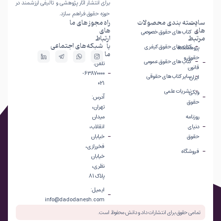
برای انتشار آثار پژوهشی و تألیفی ارزشمند در
حوزه حقوق فراهم سازد.
سایت
دسته بندی محصولات
راه
مجوز های ما
های
های
کتاب های حقوق خصوصی
مرتبط
ارتباط
شبکه‌های اجتماعی
با
کتاب های حقوق کیفری
پژوهشکده
ما
حقوق و
کتاب های حقوق عمومی
تلفن:
قانون
63870000-
سایر کتاب های حقوقی
ایران
021
نشریات علمی
ویکی
آدرس:
حقوق
تهران،
روزنامه
میدان
دنیای
انقلاب،
حقوق
خیابان
فخررازی،
فروشگاه
خیابان
نظری،
پلاک 81
ایمیل:
info@dadodanesh.com
تمامی حقوق برای انتشارات داد و دانش محفوظ است.