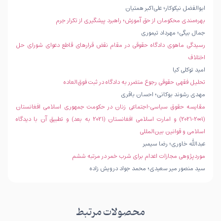
ابوالفضل نیکوکار؛ علی‌اکبر همتیان
بهره‌مندی محکومان از حق آموزش؛ راهبرد پیشگیری از تکرار جرم
جمال بیگی؛ مهرداد تیموری
رسیدگی ماهوی دادگاه حقوقی در مقام نقض قرارهای قاطع دعوای شورای حل
اختلاف
امید توکلی کیا
تحلیل فقهی حقوقی رجوع متضرر به دادگاه در ثبت فوق‌العاده
مهدی رشوند بوکانی؛ احسان باقری
مقایسه حقوق سیاسی-اجتماعی زنان در حکومت جمهوری اسلامی افغانستان
(۲۰۰۱-۲۰۲۱) و امارت اسلامی افغانستان (۲۰۲۱ به بعد) و تطبیق آن با دیدگاه
اسلامی و قوانین بین‌المللی
عبدالله خاوری؛ رضا سیمبر
موردپژوهی مجازات اعدام برای شرب خمر در مرتبه ششم
سید منصور میر سعیدی؛ محمد جواد درویش زاده
محصولات مرتبط