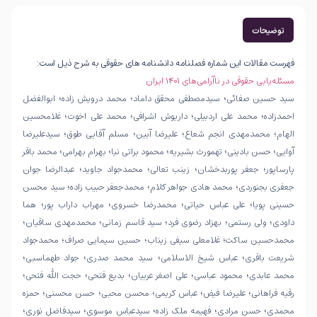
توضیحات
فهرست مقالات این شماره فصلنامه دانشنامه های حقوقی به شرح ذیل است:
مسئله‌یابی حقوقی در ناآرامی‌های ۱۴۰۱ ایران
سید حسین صفائی؛ سیدمصطفی محقق داماد؛ محمد درویش زاده؛ ابوالفضل
احمدزاده؛ محمد علی اردبیلی؛ داریوش اشرافی؛ محمد علی اخوت؛ غلامحسین
الهام؛ محمدمهدی انجم شعاع؛ علیرضا آبین؛ مسلم آقایی طوق؛ سیدعلیرضا
آوایی؛ حسن بادینی؛ تهمورث بشیریه؛ محمود براتی نیا؛ بهرام بهرامی؛ محمد باقر
پارساپور؛ جعفر پوربدخشان؛ زینب تعالی؛ محمدجواد جاوید؛ عبدالرضا جوان
جعفری بجنوردی؛ محمد هادی جواهر کلام؛ محمدجعفر حبیب زاده؛ سید محسن
حسینی پویا؛ علی عباس حیاتی؛ محمدرضا خسروی؛ مهراب داراب پور؛ هما
داودی؛ ولی رستمی؛ بهزاد رضوی فرد؛ سید قاسم زمانی؛ محمدمهدی ساقیان؛
محمدحسین ساکت؛ غلامعلی سیفی زیناب؛ حسین سیمایی صراف؛ محمدجواد
شریعت باقری؛ عباس شیخ الاسلامی؛ سید محمد صدری؛ جواد طهماسبی؛
محمد عابدی؛ محمود عباسی؛ علی اصغر عربیان؛ بدیع فتحی؛ حجت الله فتحی؛
رقیه فراهانی؛ علیرضا فیض؛ عباس کریمی؛ محسن محبی؛ حسن محسنی؛ حمزه
محمدی؛ حسن مرادی؛ فهیمه ملک زاده؛ سیدعباس موسوی؛ سیدفاضل نوری؛