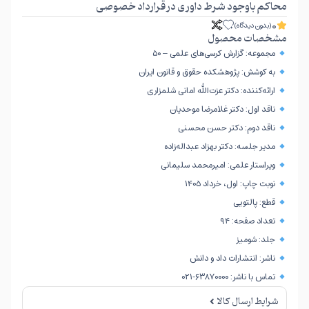
محاکم باوجود شرط داوری در قرارداد خصوصی
0
(بدون دیدگاه)
مشخصات محصول
مجموعه: گزارش کرسی‌های علمی – ۵۰
به کوشش: پژوهشکده حقوق و قانون ایران
ارائه‌کننده: دکتر عزت‌الله امانی شلمزاری
ناقد اول: دکتر غلامرضا موحدیان
ناقد دوم: دکتر حسن محسنی
مدیر جلسه: دکتر بهزاد عبداله‌زاده
ویراستار علمی: امیرمحمد سلیمانی
نوبت چاپ: اول، خرداد ۱۴۰۵
قطع: پالتویی
تعداد صفحه: ۹۴
جلد: شومیز
ناشر: انتشارات داد و دانش
تماس با ناشر: ۶۳۸۷۰۰۰۰-۰۲۱
شرایط ارسال کالا