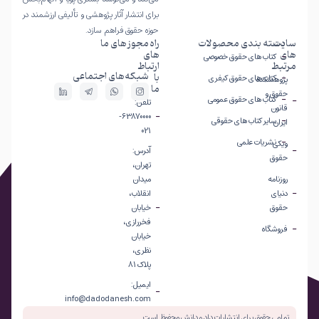
برای انتشار آثار پژوهشی و تألیفی ارزشمند در
حوزه حقوق فراهم سازد.
سایت
دسته بندی محصولات
راه
مجوز های ما
های
های
کتاب های حقوق خصوصی
مرتبط
ارتباط
شبکه‌های اجتماعی
با
کتاب های حقوق کیفری
پژوهشکده
ما
حقوق و
کتاب های حقوق عمومی
تلفن:
قانون
63870000-
سایر کتاب های حقوقی
ایران
021
نشریات علمی
ویکی
آدرس:
حقوق
تهران،
روزنامه
میدان
دنیای
انقلاب،
حقوق
خیابان
فخررازی،
فروشگاه
خیابان
نظری،
پلاک 81
ایمیل:
info@dadodanesh.com
تمامی حقوق برای انتشارات داد و دانش محفوظ است.