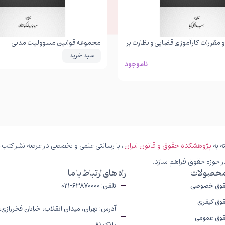
 مقررات کارآموزی قضایی و نظارت بر
مجموعه قوانین مسوولیت مدنی
سبد خرید
ناموجود
ه به
پژوهشکده حقوق و قانون ایران
، با رسالتی علمی و تخصصی در عرصه نشر کتب حق
ر حوزه حقوق فراهم سازد.
محصولات
راه های ارتباط با ما
قوق خصوصی
تلفن: 63870000-021
وق کیفری
آدرس: تهران، میدان انقلاب، خیابان فخررازی،
قوق عمومی
پلاک 81