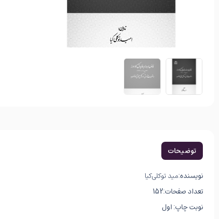
توضیحات
نویسنده:
مید توکلی‌کیا
تعداد صفحات:152
نوبت چاپ: اول