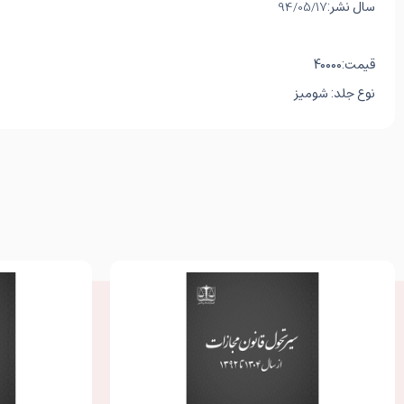
سال نشر:
94/05/17
قیمت:40000
نوع جلد:
شومیز