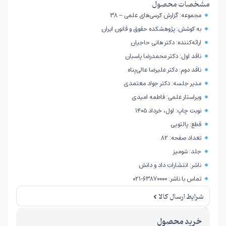
مشخصات محصول
مجموعه: گزارش کرسی‌های علمی – ۳۸
به کوشش: پژوهشکده حقوق و قانون ایران
ارائه‌کننده: دکتر هانی حاجیان
ناقد اول: دکتر محمدرضا پاسبان
ناقد دوم: دکتر علیرضا عالی‌پناه
مدیر جلسه: دکتر جواد معتمدی
ویراستار علمی: فاطمه امیدی
نوبت چاپ: اول، خرداد ۱۴۰۵
قطع: پالتویی
تعداد صفحه: ۸۲
جلد: شومیز
ناشر: انتشارات داد و دانش
تماس با ناشر: ۶۳۸۷۰۰۰۰-۰۲۱
شرایط ارسال کالا
امکان برگشت کالا تنها در صورتی مورد قبول است که پلمب کالا باز نشده باشد.
خرید محصول