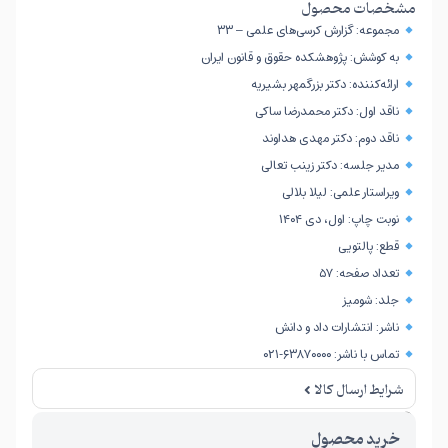
مشخصات محصول
مجموعه: گزارش کرسی‌های علمی – ۳۳
به کوشش: پژوهشکده حقوق و قانون ایران
ارائه‌کننده: دکتر بزرگمهر بشیریه
ناقد اول: دکتر محمدرضا ساکی
ناقد دوم: دکتر مهدی هداوند
مدیر جلسه: دکتر زینب تعالی
ویراستار علمی: لیلا بلالی
نوبت چاپ: اول، دی ۱۴۰۴
قطع: پالتویی
تعداد صفحه: ۵۷
جلد: شومیز
ناشر: انتشارات داد و دانش
تماس با ناشر: ۶۳۸۷۰۰۰۰-۰۲۱
شرایط ارسال کالا
امکان برگشت کالا تنها در صورتی مورد قبول است که پلمب کالا باز نشده باشد.
خرید محصول