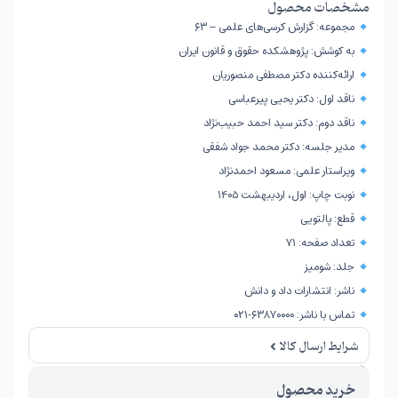
مشخصات محصول
مجموعه: گزارش کرسی‌های علمی – ۶۳
به کوشش: پژوهشکده حقوق و قانون ایران
ارائه‌کننده دکتر مصطفی منصوریان
ناقد اول: دکتر یحیی پیرعباسی
ناقد دوم: دکتر سید احمد حبیب‌نژاد
مدیر جلسه: دکتر محمد جواد شفقی
ویراستار علمی: مسعود احمدنژاد
نوبت چاپ: اول، اردیبهشت ۱۴۰۵
قطع: پالتویی
تعداد صفحه: ۷۱
جلد: شومیز
ناشر: انتشارات داد و دانش
تماس با ناشر: ۶۳۸۷۰۰۰۰-۰۲۱
شرایط ارسال کالا
امکان برگشت کالا تنها در صورتی مورد قبول است که پلمب کالا باز نشده باشد.
خرید محصول