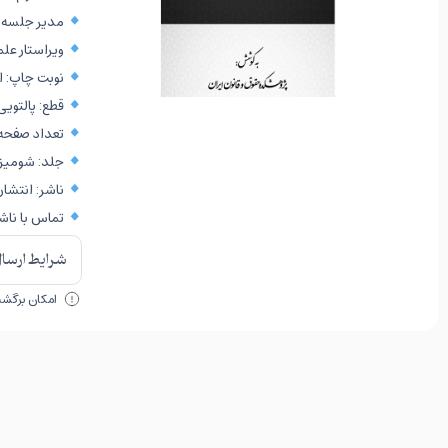
مدیر جلسه: د
ویراستار علم
نوبت چاپ: اول،
قطع: پالتویی
تعداد صفحه: ۹
جلد: شومیز
ناشر: انتشار
تماس با ناشر: ۶۳۸۷۰۰۰۰
شرایط ارسال 
امکان برگشت 