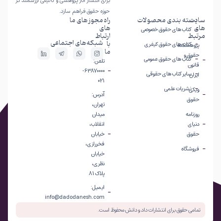
برای انتشار آثار پژوهشی و تألیفی ارزشمند در
حوزه حقوق فراهم سازد.
سایت
دسته بندی محصولات
راه
مجوز های ما
های
های
کتاب های حقوق خصوصی
مرتبط
ارتباط
شبکه‌های اجتماعی
با
کتاب های حقوق کیفری
پژوهشکده
ما
حقوق و
کتاب های حقوق عمومی
تلفن:
قانون
63870000-
سایر کتاب های حقوقی
ایران
021
نشریات علمی
ویکی
آدرس:
حقوق
تهران،
روزنامه
میدان
دنیای
انقلاب،
حقوق
خیابان
فخررازی،
فروشگاه
خیابان
نظری،
پلاک 81
ایمیل:
info@dadodanesh.com
تمامی حقوق برای انتشارات داد و دانش محفوظ است.