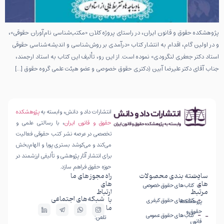
پژوهشکده حقوق و قانون ایران، در راستای پروژه کلان «مکتب‌شناسی نام‌آوران حقوقی»،
و در اولین گام، اقدام به انتشار کتاب «درآمدی بر روش‌شناسی و اندیشه‌شناسی حقوقی
استاد دکتر جعفری لنگرودی» نموده است. از این رو، تألیف این کتاب به استاد ارجمند،
جناب آقای دکتر علیرضا آبین (دکتری حقوق خصوصی و عضو هیئت علمی گروه حقوق […]
انتشارات داد و دانش، وابسته به
پژوهشکده
حقوق و قانون ایران
، با رسالتی علمی و
تخصصی در عرصه نشر کتب حقوقی فعالیت
می‌کند و می‌کوشد بستری پویا و الهام‌بخش
برای انتشار آثار پژوهشی و تألیفی ارزشمند در
حوزه حقوق فراهم سازد.
سایت
دسته بندی محصولات
راه
مجوز های ما
های
های
کتاب های حقوق خصوصی
مرتبط
ارتباط
شبکه‌های اجتماعی
با
کتاب های حقوق کیفری
پژوهشکده
ما
حقوق و
کتاب های حقوق عمومی
تلفن:
قانون