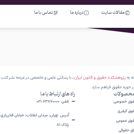
مقالات سایت
درباره ما
تماس با ما
ه به
پژوهشکده حقوق و قانون ایران
، با رسالتی علمی و تخصصی در عرصه نشر کتب حق
ر حوزه حقوق فراهم سازد.
محصولات
راه های ارتباط با ما
قوق خصوصی
تلفن: 63870000-021
وق کیفری
آدرس: تهران، میدان انقلاب، خیابان فخررازی،
قوق عمومی
پلاک 81
ای حقوقی