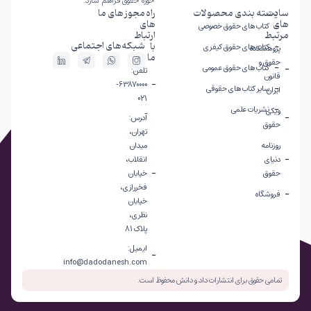
حوزه حقوق فراهم سازد.
سایت
دسته بندی محصولات
راه
مجوز های ما
های
های
کتاب های حقوق خصوصی
مرتبط
ارتباط
شبکه‌های اجتماعی
با
کتاب های حقوق کیفری
پژوهشکده
ما
حقوق و
کتاب های حقوق عمومی
تلفن:
قانون
63870000-
سایر کتاب های حقوقی
ایران
021
نشریات علمی
ویکی
آدرس:
حقوق
تهران،
روزنامه
میدان
دنیای
انقلاب،
حقوق
خیابان
فخررازی،
فروشگاه
خیابان
نظری،
پلاک 81
ایمیل:
info@dadodanesh.com
تمامی حقوق برای انتشارات داد و دانش محفوظ است.