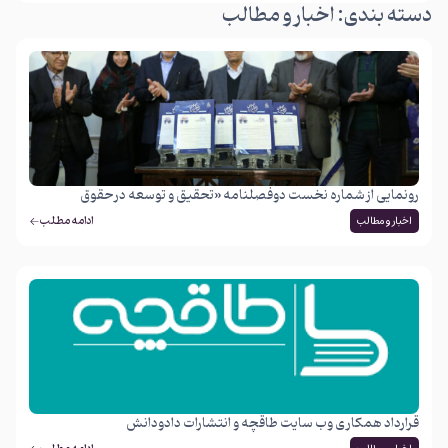
دسته بندی: اخبار و مطالب
رونمایی از شماره نخست دوفصلنامه «تحقیق و توسعه در حقوق
خصوصی» در انجمن آثار و مفاخر ایران
ادامه مطلب
اخبار و مطالب
قرارداد همکاری وب سایت طاقچه و انتشارات دادودانش