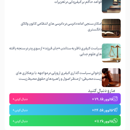
قواعد حاکم بر کیفرزدایی در تعزیرات
ادامه مطلب
امکان سنجی اعاده دادرسی در دادرسی های انتظامی کانون وکلای
دادگستری
ادامه مطلب
سیاست کیفری ناظر به ستاندن «جان فرزند» از سوی پدر در سنجه یافته
های علوم جنایی
ادامه مطلب
بازخوانی سیاست گذاری کیفری اروپایی در مواجهه با بزهکاری های
زیست محیطی؛ از منظر اصول و راهبردهای حقوق محیط زیست
ادامه مطلب
مارو دنبال کنید
فالوور 79.8k+
دنبال کردن +
فالوور 24.5k+
دنبال کردن +
فالوور 11.2k+
دنبال کردن +