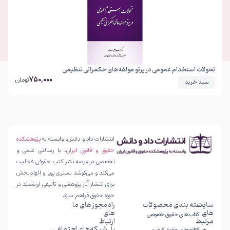
تحولات استخدام عمومی در پرتو مولفه‌های حکمرانی تنظیمی
750,000
تومان
سبد خرید
انتشارات داد و دانش، وابسته به
پژوهشکده
حقوق و قانون ایران
، با رسالتی علمی و
تخصصی در عرصه نشر کتب حقوقی فعالیت
می‌کند و می‌کوشد بستری پویا و الهام‌بخش
برای انتشار آثار پژوهشی و تألیفی ارزشمند در
حوزه حقوق فراهم سازد.
سایت
دسته بندی محصولات
راه
مجوز های ما
های
های
کتاب های حقوق خصوصی
مرتبط
ارتباط
شبکه‌های اجتماعی
با
کتاب های حقوق کیفری