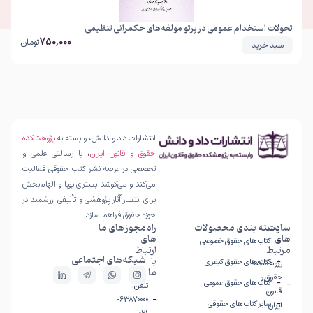
تحولات استخدام عمومی در پرتو مولفه‌های حکمرانی تنظیمی
750,000
تومان
سبد خرید
انتشارات داد و دانش، وابسته به
پژوهشکده
حقوق و قانون ایران
، با رسالتی علمی و
تخصصی در عرصه نشر کتب حقوقی فعالیت
می‌کند و می‌کوشد بستری پویا و الهام‌بخش
برای انتشار آثار پژوهشی و تألیفی ارزشمند در
حوزه حقوق فراهم سازد.
سایت
دسته بندی محصولات
راه
مجوز های ما
های
های
کتاب های حقوق خصوصی
مرتبط
ارتباط
شبکه‌های اجتماعی
با
کتاب های حقوق کیفری
پژوهشکده
ما
حقوق و
کتاب های حقوق عمومی
تلفن:
قانون
63870000-
سایر کتاب های حقوقی
ایران